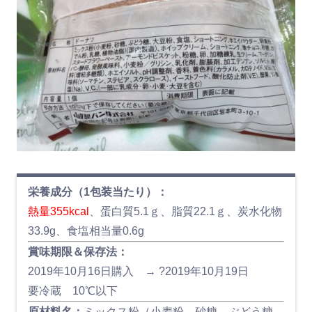
栄養成分（1包装当たり）：
熱量355kcal
、蛋白質5.1ｇ、脂質22.1ｇ、炭水化物
33.9g、食塩相当量0.6g
賞味期限＆保存法：
2019年10月16日購入 → ?2019年10月19日
要冷蔵 10℃以下
原材料名：
ミックス粉（小麦粉、砂糖、ぶどう糖、