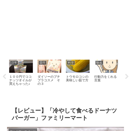
日常
料理
映画
グッズ
日
ココ
ダイソーのプチ
トウモロコシの
行動力をくれる
ダイソーで買え
大好
ルが
プラコスメ そ
美味しい茹で方
言葉
る「マルセイユ
屋さ
た♪
の３
石鹸」と牛乳石
鹸（赤箱）を比
べてみた！
【レビュー】「冷やして食べるドーナツ
バーガー」ファミリーマート