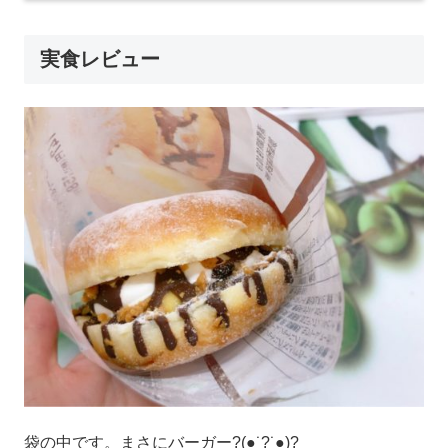
実食レビュー
袋の中です。まさにバーガー?(●˙?˙●)?