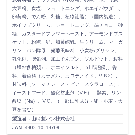
大豆粉、食塩、ショートニング、ホエイパウダー、
卵黄粉、でん粉、乳糖、植物油脂）（国内製造）、
ホイップクリーム、ショートニング、準チョコ、砂
糖、カスタードフラワーペースト、アーモンドブス
ケット、粉糖、卵、加藤練乳、生クリーム、マーガ
リン、パン酵母、発酵風味料、小麦粉/グリシン、
乳化剤、膨張剤、加工でんプン、ソルビット、糊料
（増粘多糖類）、ホエイソルト、ｐH調整剤、香
料、着色料（カラメル、カロテノイド、V.Ｂ2）、
甘味料（ソーマチン、ステビア、スクラロース）、
イーストフード、酸化防止剤（V.E）、酵素、リン
酸塩（Na）、V.C、（一部に乳成分・卵・小麦・大
豆を含む）
製造者：
山崎製パン株式会社
JAN :
49031101197091