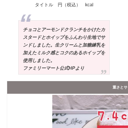
タイトル 円（税込） kcal
チョコとアーモンドクランチをかけたカ
スタードとホイップをふんわり生地でサ
ンドしました。生クリームと加糖練乳を
加えたミルク感とコクのあるホイップを
使用しました。
ファミリーマート公式HPより
重さとサ