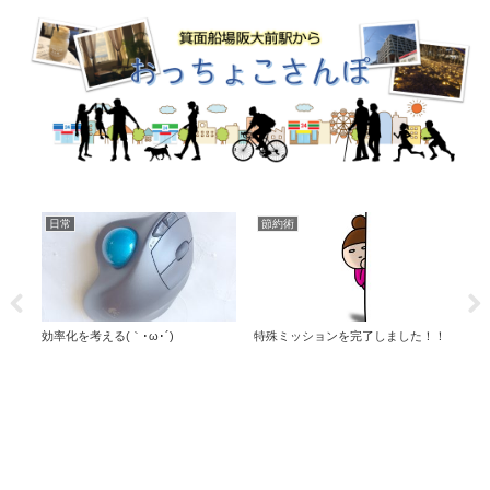
日常
節約術
映
)
効率化を考える(｀･ω･´)
特殊ミッションを完了しました！！
映画
た！