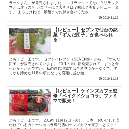
ラックまん」が発売されました。 コリラックってなに？リラック
マとは違うの？ カロリーは？大きさは？味は？実食レビューしま
す。 よろしければ、最後までお付き合いくださ...
2019.11.19
【レビュー】セブンで仙台の銘
セブン スイーツ
菓「ずんだ団子」が食べられ
る！
ども！ビー玉です。 セブンイレブン（SEVEN&i）から、「ずんだ
団子」が販売されています。 10月の末に新発売されて、ずっと食
べたかったんですが、私の住む地域では全然見つからなくて、す
っかり諦めた11月中頃になって店頭に並び始...
2019.11.18
【レビュー】ケインズカフェ監
ファミマ スイーツ
修「ベイクドショコラ」ファミ
マで販売！
ども！ビー玉です。 2019年11月12日（火）、日本一おいいしと言
われているガトーショコラ専門店のケンズカフェ東京 とファミ