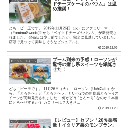
ファミマ スイーツ
ドチーズケーキのバウム」は温
め推奨！
ども！ビー玉です。 2019年11月26日（火）にファミリーマート
（FamimaSweets)? から「ベイクドチーズのバウム」が新発売さ
れました。 発売日は少し前でしたが、完全に見逃していました。
店頭で見つけて美味しそうなビジュアルに...
2019.12.03
ブーム到来の予感！ローソンが
ローソン スイーツ
驚愕の癒し系スイーツを爆誕さ
せた！
ども！ビー玉です。 11月26日（火）、ローソン（UchiCafe）か
ら、「とろチ〜」と「とろテ〜ラ」という2つの新食感とろ〜りス
イーツが同時発売されました！ 何がどう “とろ〜り” なのか？本当
にとろ〜りするか？ カロリーは？大きさ...
2019.11.29
【レビュー】セブン「20％栗増
セブン スイーツ
量！イタリア栗のモンブラン」