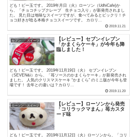
ども！ビー玉です。 2019年月日（火）ローソン（UdhiCafe)か
ら、「チョコチップクレープ 生チョコ入り」が新発売されまし
た。 見た目は地味なスイーツですが、食べてみるとビックリ！チ
ョコ好きが唸る本格チョコスイーツです。 カロリ...
2019.11.21
【レビュー】セブンイレブン
セブン スイーツ
「かまくらケーキ」が今年も降
臨しました！
ども！ビー玉です。 2019年11月19日（火） セブンイレブン
（SEVEN&i）から、「苺ソースのかまくらケーキ」が新発売され
ました。 人気のクリスマスケーキ “かまくら” のミニ版が今年も登
場です！ 去年との違いは？カロリ...
2019.11.20
【レビュー】ローソンから発売
ローソン スイーツ
「コリラックマまん」苺カスタ
ード味
ども！ビー玉です。 2019年11月12日（火）ローソンから、「コリ