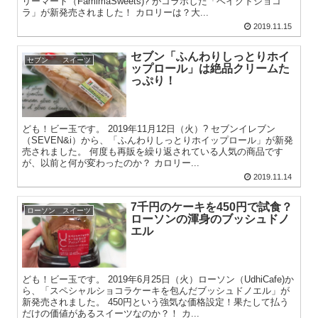
リーマート（FamimaSweets)? がコラボした「ベイクドショコ
ラ」が新発売されました！ カロリーは？大...
2019.11.15
セブン「ふんわりしっとりホイ
セブン スイーツ
ップロール」は絶品クリームた
っぷり！
ども！ビー玉です。 2019年11月12日（火）? セブンイレブン
（SEVEN&i）から、「ふんわりしっとりホイップロール」が新発
売されました。 何度も再販を繰り返されている人気の商品です
が、以前と何が変わったのか？ カロリー...
2019.11.14
7千円のケーキを450円で試食？
ローソン スイーツ
ローソンの渾身のブッシュドノ
エル
ども！ビー玉です。 2019年6月25日（火）ローソン（UdhiCafe)か
ら、「スペシャルショコラケーキを包んだブッシュドノエル」が
新発売されました。 450円という強気な価格設定！果たして払う
だけの価値があるスイーツなのか？！ カ...