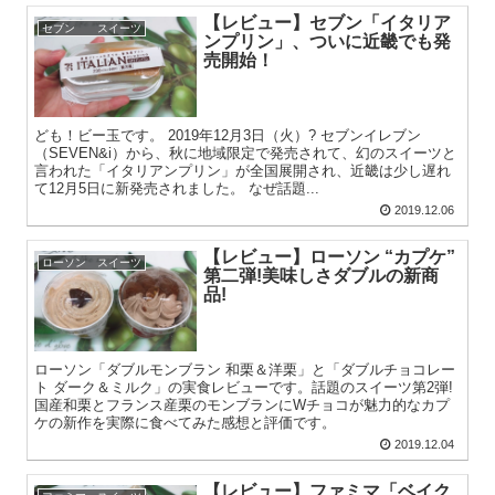
【レビュー】セブン「イタリア
セブン スイーツ
ンプリン」、ついに近畿でも発
売開始！
ども！ビー玉です。 2019年12月3日（火）? セブンイレブン
（SEVEN&i）から、秋に地域限定で発売されて、幻のスイーツと
言われた「イタリアンプリン」が全国展開され、近畿は少し遅れ
て12月5日に新発売されました。 なぜ話題...
2019.12.06
【レビュー】ローソン “カプケ”
ローソン スイーツ
第二弾!美味しさダブルの新商
品!
ローソン「ダブルモンブラン 和栗＆洋栗」と「ダブルチョコレー
ト ダーク＆ミルク」の実食レビューです。話題のスイーツ第2弾!
国産和栗とフランス産栗のモンブランにWチョコが魅力的なカプ
ケの新作を実際に食べてみた感想と評価です。
2019.12.04
【レビュー】ファミマ「ベイク