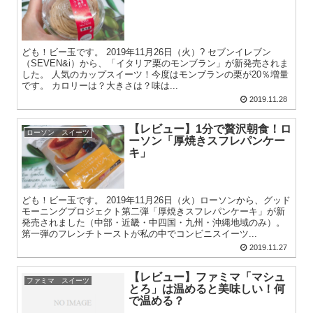
ども！ビー玉です。 2019年11月26日（火）? セブンイレブン
（SEVEN&i）から、「イタリア栗のモンブラン」が新発売されま
した。 人気のカップスイーツ！今度はモンブランの栗が20％増量
です。 カロリーは？大きさは？味は...
2019.11.28
【レビュー】1分で贅沢朝食！ロ
ローソン スイーツ
ーソン「厚焼きスフレパンケー
キ」
ども！ビー玉です。 2019年11月26日（火）ローソンから、グッド
モーニングプロジェクト第二弾「厚焼きスフレパンケーキ」が新
発売されました（中部・近畿・中四国・九州・沖縄地域のみ）。
第一弾のフレンチトーストが私の中でコンビニスイーツ...
2019.11.27
【レビュー】ファミマ「マシュ
ファミマ スイーツ
とろ」は温めると美味しい！何
で温める？