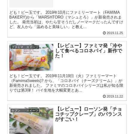
ども！ビー玉です。 2019年10月にファミリーマート（FAMIMA
BAKERY)から「MARSHTORO（マシュとろ）」が新発売されま
した。 発売当初は、やたら甘そうだしノーマークだったんですけ
ど、友人から「温めると美味しい」と教え...
2019.11.25
【レビュー】ファミマ発「冷や
ファミマ スイーツ
して食べるコロネパイ」新作で
た！
ども！ビー玉です。 2019年11月19日（火）ファミリーマート
（FamimaSweets)? から、「コロネパイ（チーズクリーム）」が
新発売されました。 ファミマのコロネパイシリーズは私が知る限
りでは第3弾！ パイ生地を大幅変更とあ...
2019.11.22
【レビュー】ローソン発「チョ
セブン スイーツ
コチップクレープ」のバランス
がすごい！