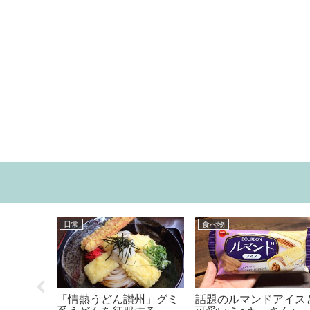
映画
日常
いじゃな
映画「羊と鋼の森」を見
所要時間１０分以内で