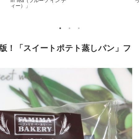
魔性の本「ユージニア」
バーは本当に美味しいん
です！！
版！「スイートポテト蒸しパン」フ