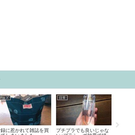
ー
コンビニ情報
食べ物
料理
今週の【コンビニで買え
香川県を満喫1泊2日・・