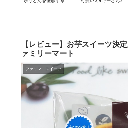
効果で綺
てきました！【ネタバレ
れるケーキ♪
v
あり】
【レビュー】お芋スイーツ決定
ァミリーマート
ファミマ スイーツ