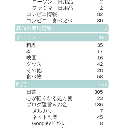
ローソン 日用品
2
ファミマ 日用品
2
コンビニ情報
82
コンビニ 食べ比べ
30
箕面市船場情報
6
オススメ
197
料理
35
本
17
映画
16
グッズ
42
その他
28
食べ物
58
雑記
438
日常
305
心が軽くなる処方箋
23
ブログ運営＆お金
136
メルカリ
7
ネット副業
45
Googleｱﾄﾞｾﾝｽ
8