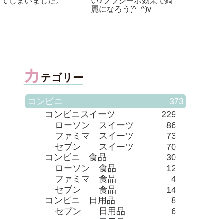
る至福】は、白くてカワ
うどん編【その１】
イイです！
簡単！
麺♪
カ
テゴリー
コンビニ
373
コンビニスイーツ
229
ローソン スイーツ
86
ファミマ スイーツ
73
セブン スイーツ
70
コンビニ 食品
30
ローソン 食品
12
ファミマ 食品
4
セブン 食品
14
コンビニ 日用品
8
セブン 日用品
6