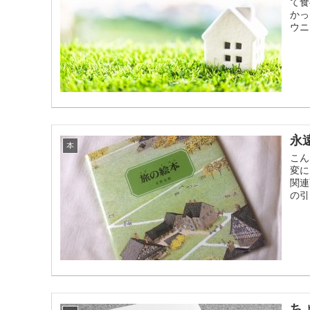
て食
かっ
ウニだ
永
本
こん
変に
関連
の引
ち