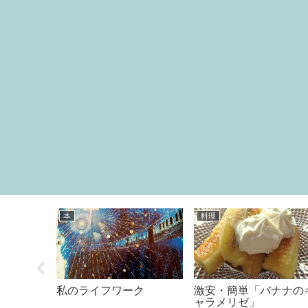
本
料理
ー必見！無
私のライフワーク
激安・簡単「バナナの
トをカッ
ャラメリゼ」