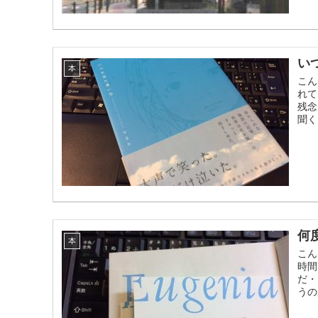
い
本
こん
れて
残念
聞く
何
本
こん
時間
だ・
うの