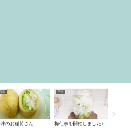
日常
日常
グッズ
夏味のお稲荷さん
梅仕事を開始しました♪
付録に
ってし