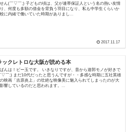
せん(￣▽￣;) 子どもの頃は、父が連帯保証人という名の熱い友情
り、何度も多額の借金を背負う羽目になり、私も中学生くらいか
校に内緒で働いていた時期がありまし...
2017.11.17
ラックレトロな大阪が読める本
ばんは！ビー玉です。 いきなりですが、昔から遊郭モノが好きで
￣▽￣;) まだ10代だったと思うんですが・・多感な時期に五社英雄
の映画「吉原炎上」の壮絶な映像美に魅入られてしまったのが大
影響しているのだと思われます。...