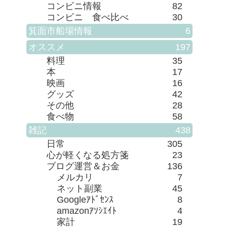
コンビニ情報
82
コンビニ 食べ比べ
30
箕面市船場情報
6
オススメ
197
料理
35
本
17
映画
16
グッズ
42
その他
28
食べ物
58
雑記
438
日常
305
心が軽くなる処方箋
23
ブログ運営＆お金
136
メルカリ
7
ネット副業
45
Googleｱﾄﾞｾﾝｽ
8
amazonｱｿｼｴｲﾄ
4
家計
19