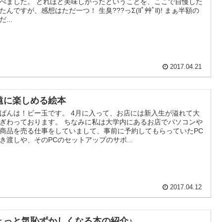
べました。 どれほど美味しかったということを、ここで自慢した
たんですが、感想はただ一つ！ 生臭???っΣ(llﾟ艸ﾟll)! まぁ半額の
...
2017.04.21
遠に楽しめる絵本
ばんは！ビー玉です。 4月に入って、お店には新入生が溢れて大
ぎわっております。 ちなみに私は大学内にあるお店でパソコンや
商品を売る仕事をしていまして、事前に予約してもらっていたPC
き渡しや、そのPCのセットアップのサポ...
2017.04.12
ょっと気恥ずかしくなる本の紹介♪