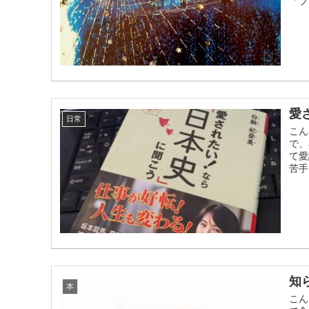
「ブ
愛
日常
こん
で、
て愛
苦手
知
本
こん