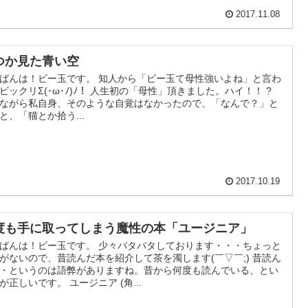
2017.11.08
つか見た青い空
ばんは！ビー玉です。 知人から「ビー玉て母性強いよね」と言わ
ビックリΣ(･ω･ﾉ)ﾉ！ 人生初の「母性」頂きました。ハイ！！ ?
ながら私自身、そのような自覚はなかったので、「なんで？」と
と、「猫とか拾う...
2017.10.19
度も手に取ってしまう魔性の本「ユージニア」
ばんは！ビー玉です。 少々バタバタしております・・・ちょっと
がないので、昔読んだ本を紹介して茶を濁します(￣▽￣;) 昔読ん
・というのは語弊がありますね。昔から何度も読んでいる、とい
が正しいです。 ユージニア (角...