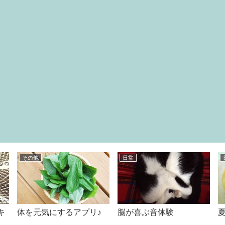
その他
日常
キ
体を元気にするアプリ♪
脳が喜ぶ音体験