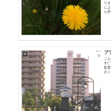
りま
によ
ら学
ブ
本
こん
す(
監督
きく