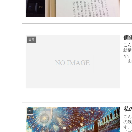
価
日常
こん
結構
が、
「面
私
本
こん
の残
す。