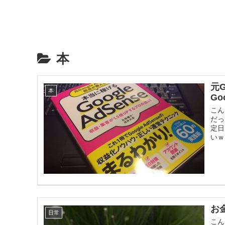
本
元G
本
Go
こん
だっ
定日
いｗ
お
日常
こん