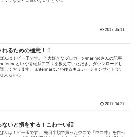
ラックな会社に違いない」とか...
2017.05.11
されるための極意！！
ばんは！ビー玉です。 ? 大好きなブロガーのmarimoさんの記事
antennaという情報系アプリを教えていただき、ダウンロードし
読しております。 antennaはいわゆるキュレーションサイトで、
な人もいら...
2017.04.27
らないと損をする！こわ〜い話
ばんは！ビー玉です。 先日半額で買ったウニで「ウニ丼」を作っ