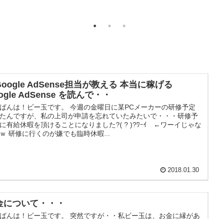
oogle AdSense担当が教える 本当に稼げる
ogle AdSense を読んで・・
ばんは！ビー玉です。 今週の金曜日に某PCメーカーの研修予定
たんですが、私の上司が申請を忘れていたみたいで・・・研修予
に有給休暇を頂けることになりました?( ? )?ﾜｰｲ ←ワーイじゃな
ｗ 研修に行くのが嫌でも臨時休暇...
2018.01.30
金について・・・
ばんは！ビー玉です。 突然ですが・・私ビー玉は、お金に縁があ