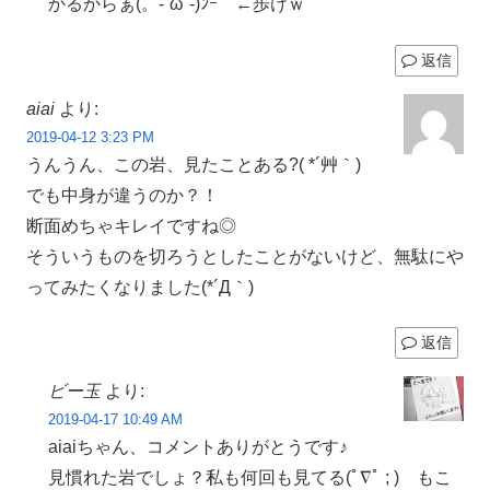
かるからぁ(。-`ω´-)ﾝｰ ←歩けｗ
返信
aiai
より:
2019-04-12 3:23 PM
うんうん、この岩、見たことある?( *´艸｀)
でも中身が違うのか？！
断面めちゃキレイですね◎
そういうものを切ろうとしたことがないけど、無駄にや
ってみたくなりました(*´Д｀)
返信
ビー玉
より:
2019-04-17 10:49 AM
aiaiちゃん、コメントありがとうです♪
見慣れた岩でしょ？私も何回も見てる(ﾟ∇ﾟ ; ) もこ