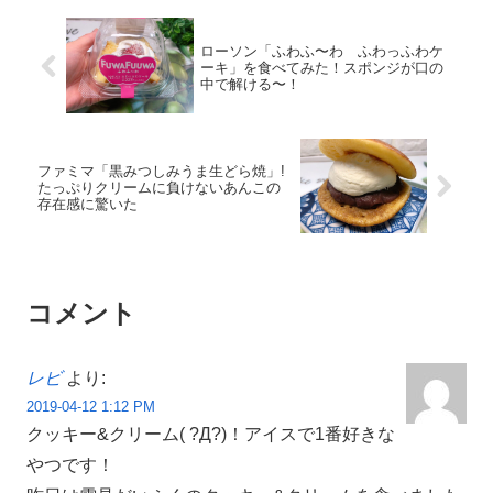
ローソン「ふわふ〜わ ふわっふわケ
ーキ」を食べてみた！スポンジが口の
中で解ける〜！
ファミマ「黒みつしみうま生どら焼」!
たっぷりクリームに負けないあんこの
存在感に驚いた
コメント
レビ
より:
2019-04-12 1:12 PM
クッキー&クリーム( ?Д?)！アイスで1番好きな
やつです！