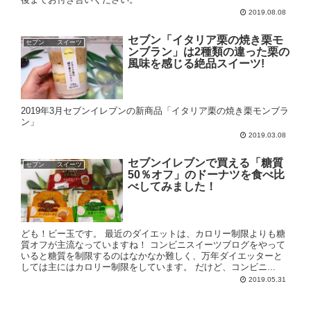
2019.08.08
セブン「イタリア栗の焼き栗モ
セブン スイーツ
ンブラン」は2種類の違った栗の
風味を感じる絶品スイーツ!
2019年3月セブンイレブンの新商品「イタリア栗の焼き栗モンブラ
ン」
2019.03.08
セブンイレブンで買える「糖質
セブン スイーツ
50％オフ」のドーナツを食べ比
べしてみました！
ども！ビー玉です。 最近のダイエットは、カロリー制限よりも糖
質オフが主流なっていますね！ コンビニスイーツブログをやって
いると糖質を制限するのはなかなか難しく、万年ダイエッターと
しては主にはカロリー制限をしています。 だけど、コンビニ...
2019.05.31