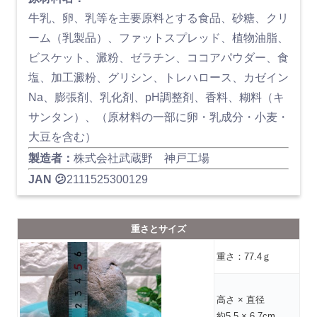
牛乳、卵、乳等を主要原料とする食品、砂糖、クリ
ーム（乳製品）、ファットスプレッド、植物油脂、
ビスケット、澱粉、ゼラチン、ココアパウダー、食
塩、加工澱粉、グリシン、トレハロース、カゼイン
Na、膨張剤、乳化剤、pH調整剤、香料、糊料（キ
サンタン）、（原材料の一部に卵・乳成分・小麦・
大豆を含む）
製造者：
株式会社武蔵野 神戸工場
JAN 😕
2111525300129
重さとサイズ
重さ：77.4ｇ
高さ × 直径
約5.5 × 6.7cm