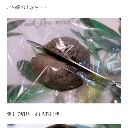
この袋の上から・・
包丁で切ります( ?Д?) ｶｯ!!