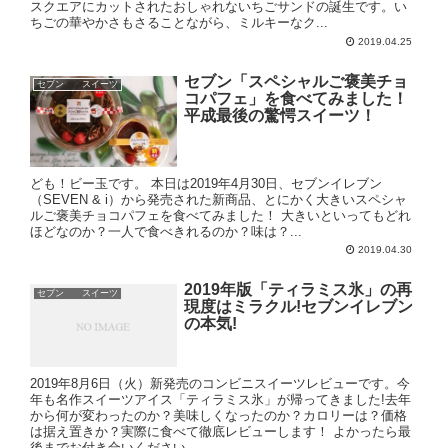
スクエアにカットされたおしゃれないちごサンドの誕生です。い
ちごの華やかさもさることながら、ミルキーなク...
2019.04.25
セブン「スペシャルご褒美チョ
セブン スイーツ
コパフェ」を食べてみました！
平成最後の驚愕スイーツ！
ども！ビー玉です。 本日は2019年4月30日、セブンイレブン
（SEVEN & i）から発売された新商品、とにかく大きいスペシャ
ルご褒美チョコパフェを食べてみました！ 大きいといってもどれ
ほどなのか？一人で食べきれるのか？味は？...
2019.04.30
2019年版「ティラミス氷」の再
セブン スイーツ
現度はミラクル!セブンイレブン
の本気!
2019年8月6日（火）新発売のコンビニスイーツレビューです。今
年も名作スイーツアイス「ティラミス氷」が帰ってきました!去年
から何が変わったのか？美味しくなったのか？カロリーは？価格
は据え置きか？実際に食べて徹底レビューします！ よかったら最
後までお付き合いください。