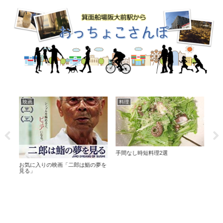
映画
料理
グ
と顔
手間なし時短料理2選
プチ
お気に入りの映画「二郎は鮨の夢を
見る」