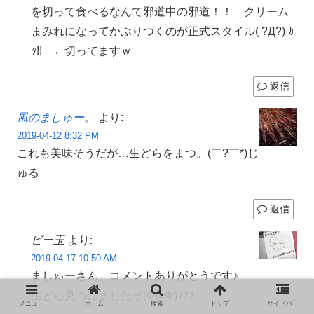
を切って食べるなんて邪道中の邪道！！ クリーム
まみれになってかぶりつくのが正式スタイル( ?Д?) ｶ
ｯ!! ←切ってますｗ
返信
風のましゅー。
より:
2019-04-12 8:32 PM
これも美味そうだが…生どらをまつ。(￣?￣*)じ
ゅる
返信
ビー玉
より:
2019-04-17 10:50 AM
ましゅーさん、コメントありがとうです♪
生どら見つけましたぞ(ΦωΦ)ﾌﾌﾌ…
メニュー
ホーム
検索
トップ
サイドバー