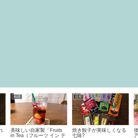
料理
日常
れ
美味しい自家製「Fruits
焼き餃子が美味しくなる
in Tea（フルーツ イン テ
七味?