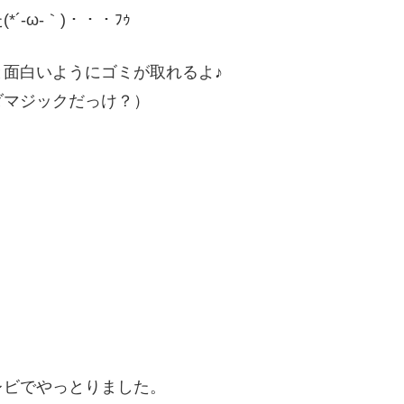
-ω-｀)・・・ﾌｩ
面白いようにゴミが取れるよ♪
ダマジックだっけ？）
レビでやっとりました。