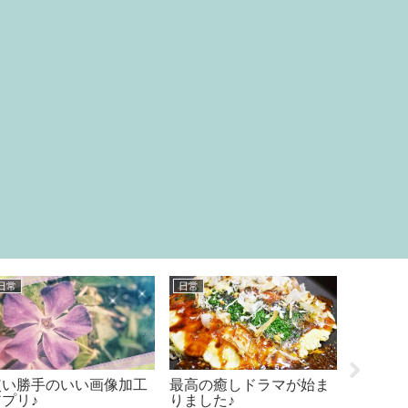
日常
日常
料理
使い勝手のいい画像加工
最高の癒しドラマが始ま
貧乏飯
アプリ♪
りました♪