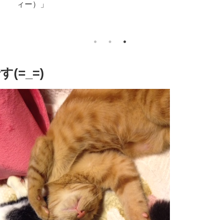
ィー）」
=_=)