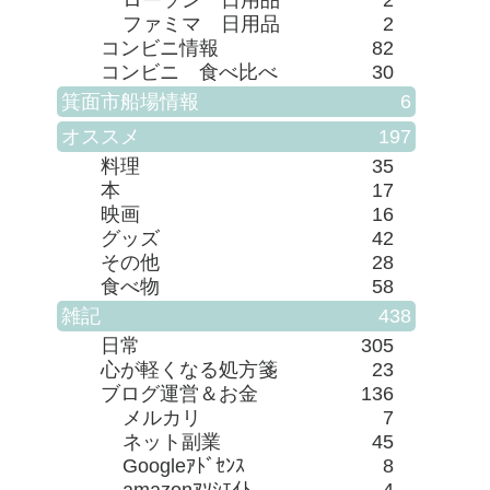
ローソン 日用品
2
ファミマ 日用品
2
コンビニ情報
82
コンビニ 食べ比べ
30
箕面市船場情報
6
オススメ
197
料理
35
本
17
映画
16
グッズ
42
その他
28
食べ物
58
雑記
438
日常
305
心が軽くなる処方箋
23
ブログ運営＆お金
136
メルカリ
7
ネット副業
45
Googleｱﾄﾞｾﾝｽ
8