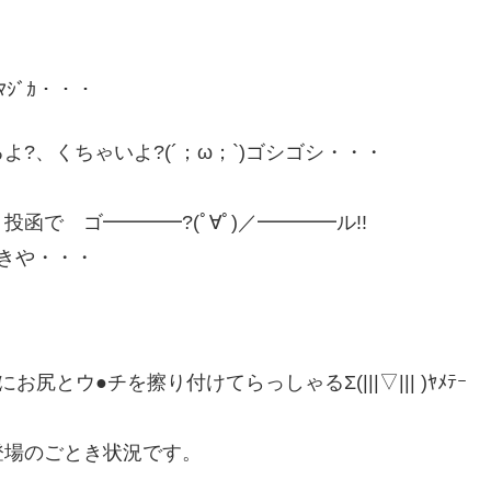
ｼﾞｶ・・・
?、くちゃいよ?(´；ω；`)ゴシゴシ・・・
で ゴ━━━━?(ﾟ∀ﾟ)／━━━━ル!!
きや・・・
ウ●チを擦り付けてらっしゃるΣ(|||▽||| )ﾔﾒﾃｰ
登場のごとき状況です。