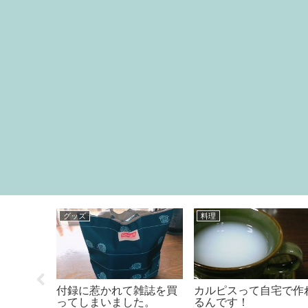
グッズ
料理
シャル
付録に惹かれて雑誌を買
カルピスって自宅で作
ってしまいました。
るんです！