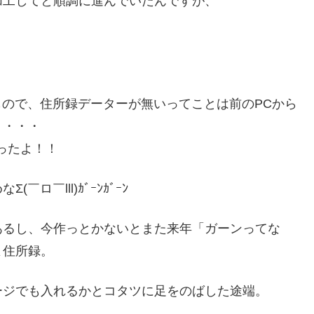
加工してと順調に進んでいたんですが、
もので、住所録データーが無いってことは前のPCから
・・・・
ったよ！！
￣lll)ｶﾞｰﾝｶﾞｰﾝ
あるし、今作っとかないとまた来年「ガーンってな
よ住所録。
ージでも入れるかとコタツに足をのばした途端。