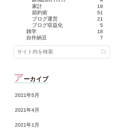
amazonｱｿｼｴｲﾄ
4
家計
19
節約術
51
ブログ運営
21
ブログ収益化
5
雑学
18
自作納豆
7
ア
ーカイブ
2021年5月
2021年4月
2021年1月