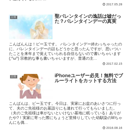
2017.05.28
聖バレンタインの逸話は嘘だっ
日常
た？バレンタインデーの真実
こんばんんは！ビー玉です。 バレンタインデー終わっちゃったの
に、バレンタインデーの話もどうかと思ったんですが、思いつい
たことを来年まで覚えていられる自信もないので書いちゃいます
(;^ω^) 宗教的な事も書いちゃいますが、普通の主...
2017.02.15
iPhoneユーザー必見！無料でブ
日常
ルーライトをカットする方法
こんばんは、ビー玉です。今日は、実家にお盆のあいさつに行っ
て、夫のご先祖様のお墓詣りにも連れて行ってもらいました。
（夫のご先祖様は車がないといけない墓地に眠っている）ありが
たや?！実家に寄った際にちょうど里帰りしていた幼馴染のMちゃ
んにも偶...
2016.08.16