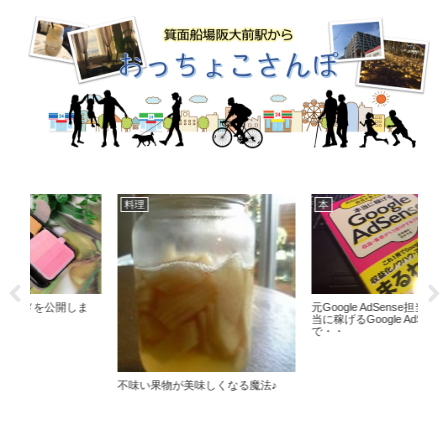
本
ファミマ スイーツ
グ
元Google AdSense担当が教える 本
ファミリーマートのリッチフラッペ
バラ
当に稼げるGoogle AdSense を読ん
マンゴーが美味しすぎる！！
で・・
♪