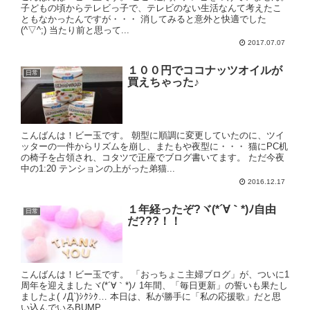
子どもの頃からテレビっ子で、テレビのない生活なんて考えたこ
ともなかったんですが・・・ 消してみると意外と快適でした
(^▽^;) 当たり前と思って...
2017.07.07
１００円でココナッツオイルが
日常
買えちゃった♪
こんばんは！ビー玉です。 朝型に順調に変更していたのに、ツイ
ッターの一件からリズムを崩し、またもや夜型に・・・ 猫にPC机
の椅子を占領され、コタツで正座でブログ書いてます。 ただ今夜
中の1:20 テンションの上がった弟猫...
2016.12.17
１年経ったぞ?ヾ(*´∀｀*)ﾉ自由
日常
だ???！！
こんばんは！ビー玉です。 「おっちょこ主婦ブログ」が、ついに1
周年を迎えましたヾ(*´∀｀*)ﾉ 1年間、「毎日更新」の誓いも果たし
ましたよ( ﾉД`)ｼｸｼｸ… 本日は、私が勝手に「私の応援歌」だと思
い込んでいるBUMP...