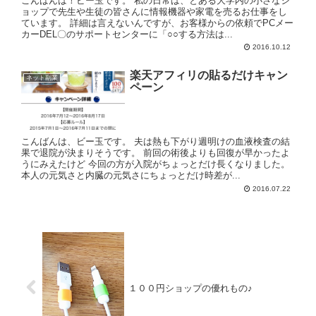
こんばんは！ビー玉です。 私の日常は、とある大学内の小さなシ
ョップで先生や生徒の皆さんに情報機器や家電を売るお仕事をし
ています。 詳細は言えないんですが、お客様からの依頼でPCメー
カーDEL〇のサポートセンターに「○○する方法は...
2016.10.12
楽天アフィリの貼るだけキャン
ネット副業
ペーン
こんばんは、ビー玉です。 夫は熱も下がり週明けの血液検査の結
果で退院が決まりそうです。 前回の術後よりも回復が早かったよ
うにみえたけど 今回の方が入院がちょっとだけ長くなりました。
本人の元気さと内臓の元気さにちょっとだけ時差が...
2016.07.22
１００円ショップの優れもの♪