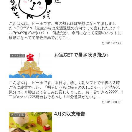
た。
こんばんは、ビー玉です。夫の熱もほぼ平熱になってましまし
たヽ(^◇^*)/ ﾜｰｲ先生からは来週退院の方向でって言われたよﾜｰｲ
♪♪?(^ω^?)( /^ω^)/♪♪ﾜｰｲ 何故だか、今日になって窓際のベットに
移動になってて景色最高でおなご...
2016.07.22
お宝GETで暑さ吹き飛ぶ♪
ネット副業
こんばんは、ビー玉です。本日は、珍しく朝シフトで午後の３時
ごろに終業でした。「明るいうちに帰るの久しぶりぃ」と浮かれ
気分は３０秒ほどで苦しみに変わりました。あ・暑すぎる????”＿|
￣|○”ﾊｧﾊｧﾊｧ??3時台おそるべし！半分意識がないよ...
2016.08.08
4月の収支報告
ネット副業