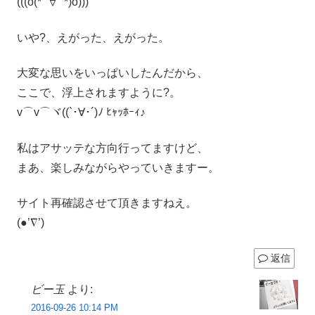
(((o(*ﾟ∀ﾟ*)o)))
いや?、えがった、えがった。
大変な思いをいっぱいしたんだから、
ここで、浮上されますように?。
v⌒v⌒ヾ((`･∀･´)ﾉ ﾋｬｯﾎｰｨ♪
私はアサッテな方向行ってますけど、
まあ、楽しみながらやっていきますー。
サイト再確認させて頂きますねえ。
(●’∇’)
返信
ビー玉
より:
2016-09-26 10:14 PM