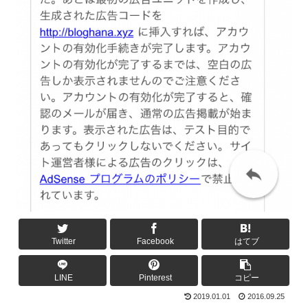
Twitter
Facebook
はてブ
LINE
Pinterest
コピー
2019.01.01
2016.09.25