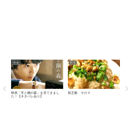
映画
料理
セ
横か
映画「羊と鋼の森」を見てきまし
貧乏飯 その３
小ネ
た！【ネタバレあり】
買え
など