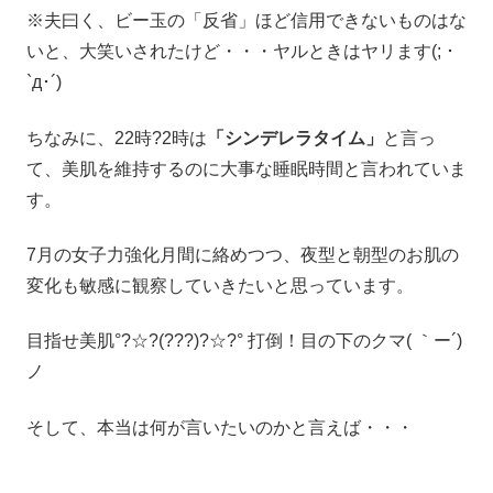
※夫曰く、ビー玉の「反省」ほど信用できないものはな
いと、大笑いされたけど・・・ヤルときはヤリます(; ･
`д･´)
ちなみに、22時?2時は
「シンデレラタイム」
と言っ
て、美肌を維持するのに大事な睡眠時間と言われていま
す。
7月の女子力強化月間に絡めつつ、夜型と朝型のお肌の
変化も敏感に観察していきたいと思っています。
目指せ美肌°?☆?(???)?☆?° 打倒！目の下のクマ( ｀ー´)
ノ
そして、本当は何が言いたいのかと言えば・・・