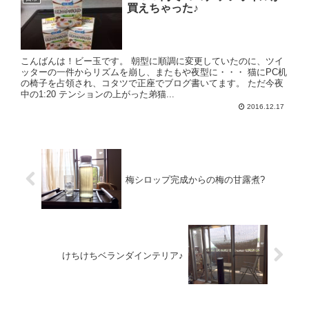
買えちゃった♪
こんばんは！ビー玉です。 朝型に順調に変更していたのに、ツイ
ッターの一件からリズムを崩し、またもや夜型に・・・ 猫にPC机
の椅子を占領され、コタツで正座でブログ書いてます。 ただ今夜
中の1:20 テンションの上がった弟猫...
2016.12.17
梅シロップ完成からの梅の甘露煮?
けちけちベランダインテリア♪