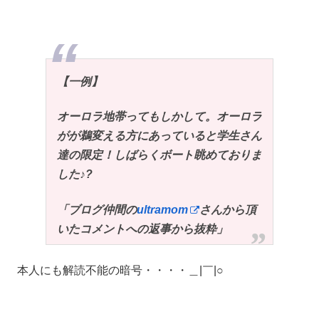
【一例】
オーロラ地帯ってもしかして。オーロラ
がが鵜変える方にあっていると学生さん
達の限定！しばらくボート眺めておりま
した♪?
「ブログ仲間の
ultramom
さんから頂
いたコメントへの返事から抜粋」
本人にも解読不能の暗号・・・・＿|￣|○