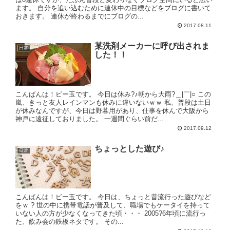
ます。 自分を追い込むために連休中の目標などをブログに書いて
おきます。 連休が終わるまでにブログの...
2017.08.11
某洗剤メーカーに呼び出されま
日常
した！！
こんばんは！ビー玉です。 今日は休み?♪朝から大雨?＿|￣|○ この
嵐、きっと友人レインマンも休みに違いないｗｗ 私、普段は土日
が休みなんですが、今日は野暮用があり、仕事を休んで大阪から
神戸に遠征しておりました。 一週間ぐらい前だ...
2017.09.12
ちょっとした遊び♪
日常
こんばんは！ビー玉です。 今日は、ちょっと昔流行った遊びなど
をｗ ? 世の中に携帯電話が普及して、職場でもケータイを持って
いない人の方が少なくなってきた頃・・・ 2005?6年頃に流行っ
た、飲み会の鉄板ネタです。 その...