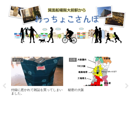
グッズ
日常
コ
セルフ鍼ってすごい！！
【プチプラコスメ】ダイソーの美容
今週
液を使ってみた！
は、