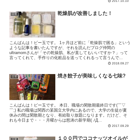
2017.10.10
乾燥肌が改善しました！
日常
こんばんは！ビー玉です。 1ヶ月ほど前に「乾燥肌で困る」という
ような記事を書いたんですが、それを読んだブログ仲間の
ultramomさんが「その乾燥肌、私が直してもいいですか？」って
言ってくれて、手作りの化粧品を送ってくれるって言うんで...
2018.09.27
焼き餃子が美味しくなる七味?
日常
こんばんは！ビー玉です。 本日、職場の閑散期最終日です(￣▽
￣;) 私の職場は関西の某国立大学内にあるので、大学の生徒が夏
休みの間は閑散期となり、有給取り放題になります。だけど、そ
れも今日まで・・・月曜からは怒涛の新学期( ﾉД...
2017.09.29
１００円でココナッツオイルが
日常