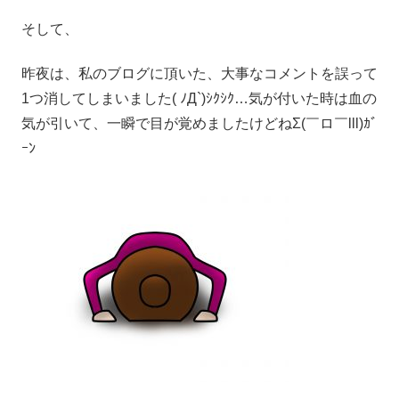
そして、
昨夜は、私のブログに頂いた、大事なコメントを誤って
1つ消してしまいました( ﾉД`)ｼｸｼｸ…気が付いた時は血の
気が引いて、一瞬で目が覚めましたけどねΣ(￣ロ￣lll)ｶﾞ
ｰﾝ