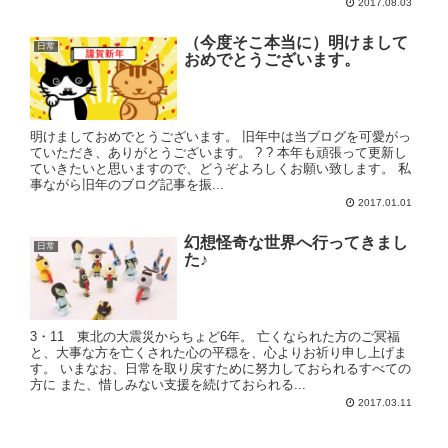
2017.08.03
（今度そこ本当に）明けまして
日常
おめでとうございます。
明けましておめでとうございます。 旧年中は当ブログを可愛がっ
ていただき、ありがとうございます。 ? ? 本年も頑張って更新し
ていきたいと思いますので、どうぞよろしくお願い致します。 私
事ながら旧年のブログ記事を振...
2017.01.01
幻想怪奇な世界へ行ってきまし
日常
た♪
3・11 東北の大震災からちょど6年。 亡くなられた方のご冥福
と、大事な方を亡くされた心の平穏を、心よりお祈り申し上げま
す。 いまなお、日常を取り戻すために努力しておられるすべての
方に また、惜しみない支援を続けておられる...
2017.03.11