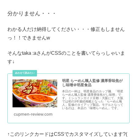
分かりません・・・
わかる人だけ納得してください・・・修正もしません
っ！！できませんw
そんなtaka :aさんがCSSのことを書いてらっしゃいま
す↓
明星 らーめん颯人監修 濃厚香味焦が
し味噌＠明星食品
本日の一杯は、明星食品のカップ麺、「明星
らーめん颯人監修 濃厚香味焦がし味噌」で
す。ミシュランガイド京都・大阪にて、大阪
では初の3年連続掲載となった「らーめん颯
人」監修のタイアップ製品。モデルとなって
いるのは、本店の「味噌らーめん」です。
cupmen-review.com
↑このリンクカードはCSSでカスタマイズしています?(