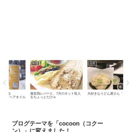
料理
日常
グ
激旨鶏レバーと、7月のネット収入
大好きなうどん屋さん「白庵」
コン
オイル
をちょっとだけｗ
日新
ブログテーマを「cocoon（コクー
ン）」に変えました！