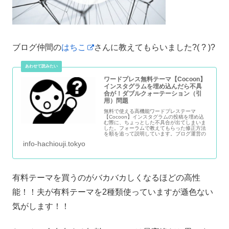
ブログ仲間の
はちこ
さんに教えてもらいました?( ? )?
ワードプレス無料テーマ【Cocoon】
インスタグラムを埋め込んだら不具
合が！ダブルクォーテーション（引
用）問題
無料で使える高機能ワードプレステーマ
【Cocoon】インスタグラムの投稿を埋め込
む際に、ちょっとした不具合が出てしまいま
した。フォーラムで教えてもらった修正方法
を順を追って説明しています。ブログ運営の
参考に。
info-hachiouji.tokyo
有料テーマを買うのがバカバカしくなるほどの高性
能！！夫が有料テーマを2種類使っていますが遜色ない
気がします！！