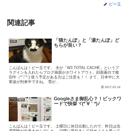
ビー玉
関連記事
「猫たんぽ」と「湯たんぽ」ど
日常
ちらが良い？
こんばんは！ビー玉です。 夫が「W3 TOTAL CACHE」というプ
ラグインを入れたらブログ画面がホワイトアウト。顔面蒼白で復
旧中（^▽^;) 使う予定がある方はご注意を！！ さて、日本中に大
寒波が到来中ですね。 雪が...
2017.01.14
Googleさま御乱心？！ビックワ
ブログ運営
ードで快挙ヾ(*´∀｀*)ﾉ
こんばんは！ビー玉です。 土曜日に休日出勤したので、昨日は洗
濯実験が出来ませんでした。 日曜に早起きして始めようと思って