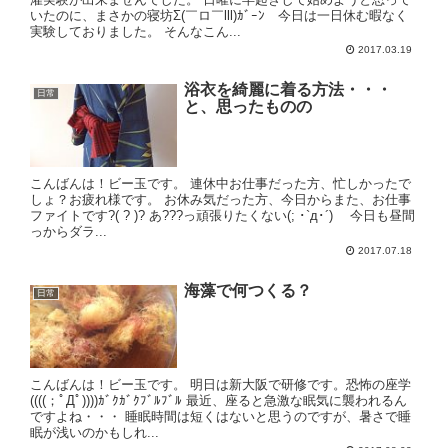
いたのに、まさかの寝坊Σ(￣ロ￣lll)ｶﾞｰﾝ 今日は一日休む暇なく
実験しておりました。 そんなこん...
2017.03.19
浴衣を綺麗に着る方法・・・
日常
と、思ったものの
こんばんは！ビー玉です。 連休中お仕事だった方、忙しかったで
しょ？お疲れ様です。 お休み気だった方、今日からまた、お仕事
ファイトです?( ? )? あ???っ頑張りたくない(; ･`д･´) 今日も昼間
っからダラ...
2017.07.18
海藻で何つくる？
日常
こんばんは！ビー玉です。 明日は新大阪で研修です。恐怖の座学
((((；ﾟДﾟ))))ｶﾞｸｶﾞｸﾌﾞﾙﾌﾞﾙ 最近、座ると急激な眠気に襲われるん
ですよね・・・ 睡眠時間は短くはないと思うのですが、暑さで睡
眠が浅いのかもしれ...