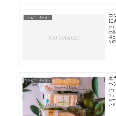
コ
コンビニ 食べ比べ
に
ども
の美
塩と
なの
本
コンビニ 食べ比べ
ヘ
ども
ン」
ロー
いる