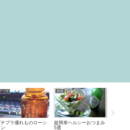
グッズ
料理
食べ物
プチプラ優れものローシ
超簡単ヘルシーおつまみ
「逢坂山
ョン
5選
へ行っ