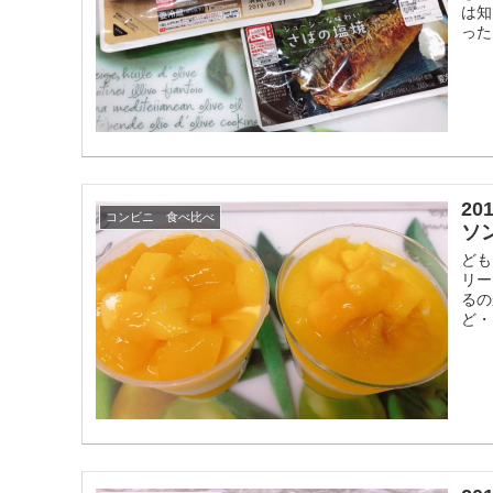
は知
った
2
コンビニ 食べ比べ
ソン
ども
リー
るの
ど・