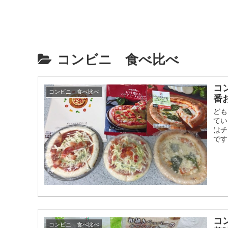
コンビニ 食べ比べ
コ
コンビニ 食べ比べ
番
ども
てい
はチ
です
コ
コンビニ 食べ比べ