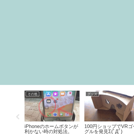
その他
グッズ
シピ?
iPhoneのホームボタンが
100円ショップでVRゴ
利かない時の対処法。
グルを発見Σ(ﾟДﾟ)