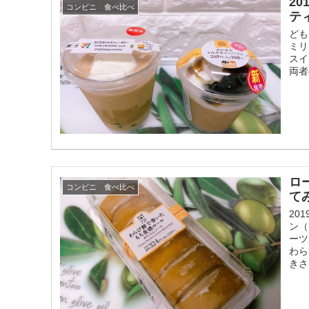
2
コンビニ 食べ比べ
テ
ども
ミリ
スイ
両者
ロ
コンビニ 食べ比べ
て
20
ン（
ー
わら
きさ