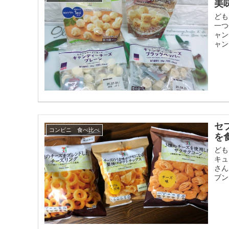
美
ども
一つ
ャン
ャン
セ
コンビニ 食べ比べ
を
ども
キュ
さん
ブン