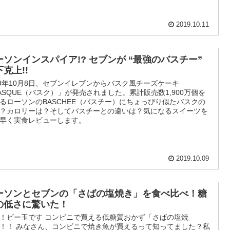
2019.10.11
ーソンインスパイア!? セブンが “最強のバスチー”
克上!!
19年10月8日、セブンイレブンからバスク風チーズケーキ
ASQUE（バスク）」が発売されました。累計販売数1,900万個を
るローソンのBASCHEE（バスチー）にちょっぴり似たバスクの
？カロリーは？そしてバスチーとの違いは？気になるスイーツを
早く実食レビューします。
2019.10.09
ーソンとセブンの「さばの塩焼き」を食べ比べ！糖
の低さに驚いた！
！ビー玉です コンビニで買える低糖質おかず「さばの塩焼
！！ みなさん、コンビニで焼き魚が買えるって知ってました？私