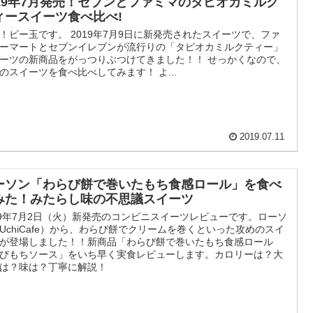
019年7月発売！セブンとファミマのタピオカミルク
ィースイーツ食べ比べ!
！ビー玉です。 2019年7月9日に新発売されたスイーツで、ファ
ーマートとセブンイレブンが流行りの「タピオカミルクティー」
ーツの新商品をがっつりぶつけてきました！！ せっかくなので、
のスイーツを食べ比べしてみます！ よ...
2019.07.11
ーソン「わらび餅で巻いたもち食感ロール」を食べ
みた！みたらし味の不思議スイーツ
19年7月2日（火）新発売のコンビニスイーツレビューです。ローソ
UchiCafe）から、わらび餅でクリームを巻くといった攻めのスイ
ツが登場しました！！新商品「わらび餅で巻いたもち食感ロール
びもちソース」をいち早く実食レビューします。カロリーは？大
は？味は？丁寧に解説！