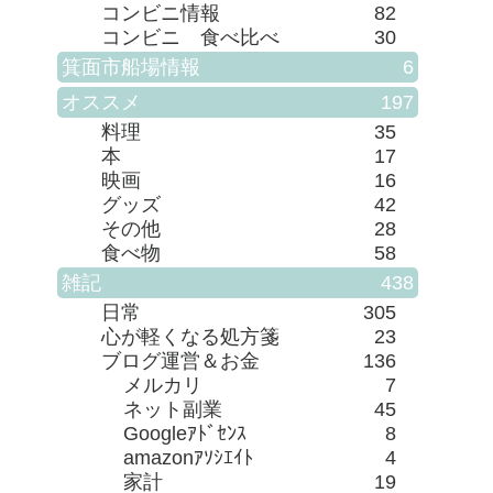
コンビニ情報
82
コンビニ 食べ比べ
30
箕面市船場情報
6
オススメ
197
料理
35
本
17
映画
16
グッズ
42
その他
28
食べ物
58
雑記
438
日常
305
心が軽くなる処方箋
23
ブログ運営＆お金
136
メルカリ
7
ネット副業
45
Googleｱﾄﾞｾﾝｽ
8
amazonｱｿｼｴｲﾄ
4
家計
19