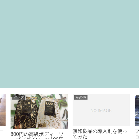
グッズ
その他
ー
無印良品の導入剤を使っ
800円の高級ボディーソ
てみた！