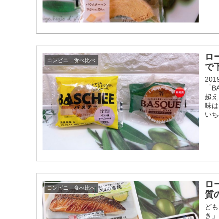
ロ
コンビニ 食べ比べ
で下
20
「B
超え
味は
いち
ロ
コンビニ 食べ比べ
質
ども
き」