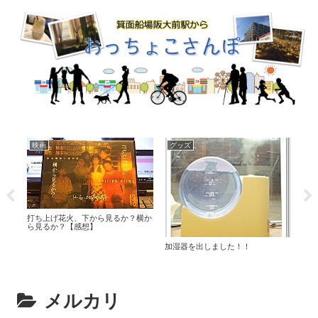
映画
グッズ
グ
すぎ
打ち上げ花火、下から見るか？横か
石鹸
ら見るか？【感想】
加湿器を出しました！！
メルカリ