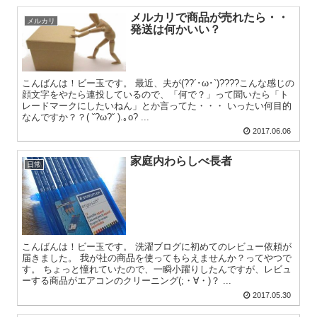
メルカリで商品が売れたら・・
メルカリ
発送は何かいい？
こんばんは！ビー玉です。 最近、夫が(??´･ω･`)????こんな感じの
顔文字をやたら連投しているので、「何で？」って聞いたら「ト
レードマークにしたいねん」とか言ってた・・・ いったい何目的
なんですか？？( ˘?ω?˘ ).｡o? ...
2017.06.06
家庭内わらしべ長者
日常
こんばんは！ビー玉です。 洗濯ブログに初めてのレビュー依頼が
届きました。 我が社の商品を使ってもらえませんか？ってやつで
す。 ちょっと憧れていたので、一瞬小躍りしたんですが、レビュ
ーする商品がエアコンのクリーニング(;・∀・)？ ...
2017.05.30