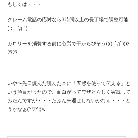
もしくは・・・
クレーム電話の応対なら3時間以上の長丁場で調整可能
(； ･`д･´)
カロリーを消費する前に心労で干からびそう(((( ;ﾟдﾟ)))ｱ
ﾜﾜﾜﾜ
いや〜先日読んだ読んだ本に「五感を使って伝える」と
いう項目がったので、面白がってワザとらしく実践して
みたんですが・・・たぶん来週はしないかなぁ・・・ど
うかなぁ(^▽^;)ｗ