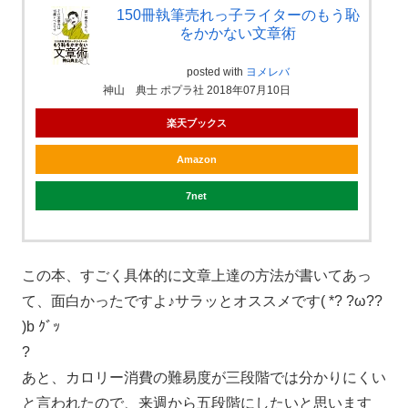
150冊執筆売れっ子ライターのもう恥
をかかない文章術
posted with
ヨメレバ
神山 典士 ポプラ社 2018年07月10日
楽天ブックス
Amazon
7net
この本、すごく具体的に文章上達の方法が書いてあっ
て、面白かったですよ♪サラッとオススメです( *? ?ω??
)b ｸﾞｯ
?
あと、カロリー消費の難易度が三段階では分かりにくい
と言われたので、来週から五段階にしたいと思います