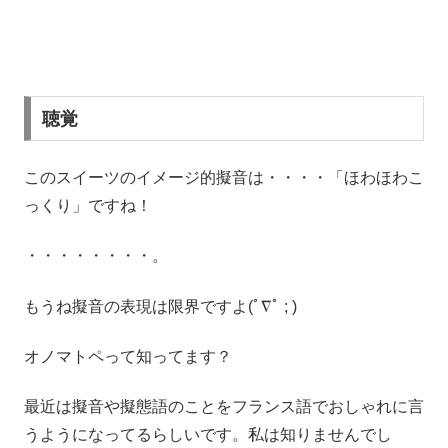
聴覚
このスイーツのイメージ的擬音は・・・・「ほわほわこ
っくり」ですね！
・・・・・・・・。
もうね擬音の表現は限界ですよ(ﾟ∇ﾟ ; )
オノマトペって知ってます？
最近は擬音や擬態語のことをフランス語でおしゃれに言
うようになってるらしいです。私は知りませんでし