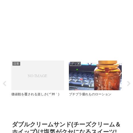
日常
グッズ
ロ
話
価値観を覆される楽しさ( *´艸｀)
プチプラ優れものローション
なん
選
ダブルクリームサンド(チーズクリーム＆
ホイップ)は塩気がクセになるスイーツ!