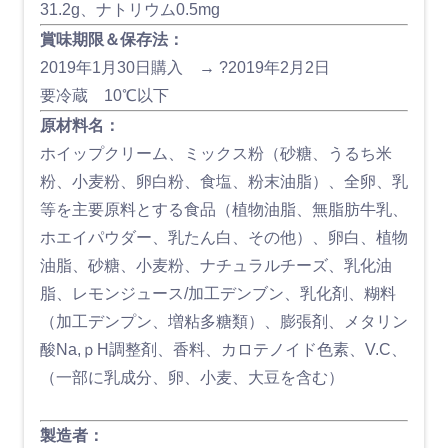
31.2g、ナトリウム0.5mg
賞味期限＆保存法：
2019年1月30日購入 → ?2019年2月2日
要冷蔵 10℃以下
原材料名：
ホイップクリーム、ミックス粉（砂糖、うるち米
粉、小麦粉、卵白粉、食塩、粉末油脂）、全卵、乳
等を主要原料とする食品（植物油脂、無脂肪牛乳、
ホエイパウダー、乳たん白、その他）、卵白、植物
油脂、砂糖、小麦粉、ナチュラルチーズ、乳化油
脂、レモンジュース/加工デンブン、乳化剤、糊料
（加工デンプン、増粘多糖類）、膨張剤、メタリン
酸Na,ｐH調整剤、香料、カロテノイド色素、V.C、
（一部に乳成分、卵、小麦、大豆を含む）
製造者：