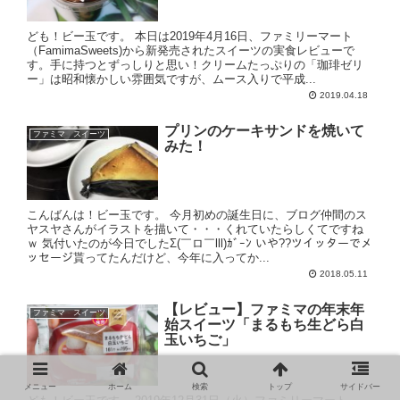
ども！ビー玉です。 本日は2019年4月16日、ファミリーマート
（FamimaSweets)から新発売されたスイーツの実食レビューで
す。手に持つとずっしりと思い！クリームたっぷりの「珈琲ゼリ
ー」は昭和懐かしい雰囲気ですが、ムース入りで平成...
2019.04.18
プリンのケーキサンドを焼いて
ファミマ スイーツ
みた！
こんばんは！ビー玉です。 今月初めの誕生日に、ブログ仲間のス
ヤスヤさんがイラストを描いて・・・くれていたらしくてですね
ｗ 気付いたのが今日でしたΣ(￣ロ￣lll)ｶﾞｰﾝ いや??ツイッターでメ
ッセージ貰ってたんだけど、今年に入ってか...
2018.05.11
【レビュー】ファミマの年末年
ファミマ スイーツ
始スイーツ「まるもち生どら白
玉いちご」
メニュー
ホーム
検索
トップ
サイドバー