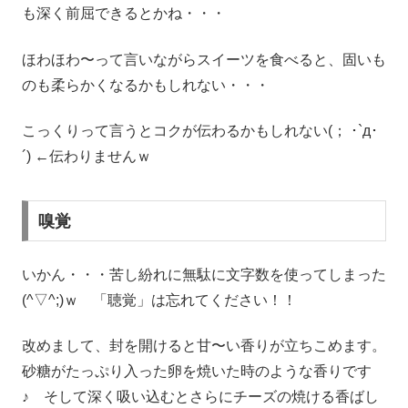
も深く前屈できるとかね・・・
ほわほわ〜って言いながらスイーツを食べると、固いも
のも柔らかくなるかもしれない・・・
こっくりって言うとコクが伝わるかもしれない(； ･`д･
´) ←伝わりませんｗ
嗅覚
いかん・・・苦し紛れに無駄に文字数を使ってしまった
(^▽^;)ｗ 「聴覚」は忘れてください！！
改めまして、封を開けると甘〜い香りが立ちこめます。
砂糖がたっぷり入った卵を焼いた時のような香りです
♪ そして深く吸い込むとさらにチーズの焼ける香ばし