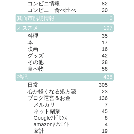
コンビニ情報
82
コンビニ 食べ比べ
30
箕面市船場情報
6
オススメ
197
料理
35
本
17
映画
16
グッズ
42
その他
28
食べ物
58
雑記
438
日常
305
心が軽くなる処方箋
23
ブログ運営＆お金
136
メルカリ
7
ネット副業
45
Googleｱﾄﾞｾﾝｽ
8
amazonｱｿｼｴｲﾄ
4
家計
19