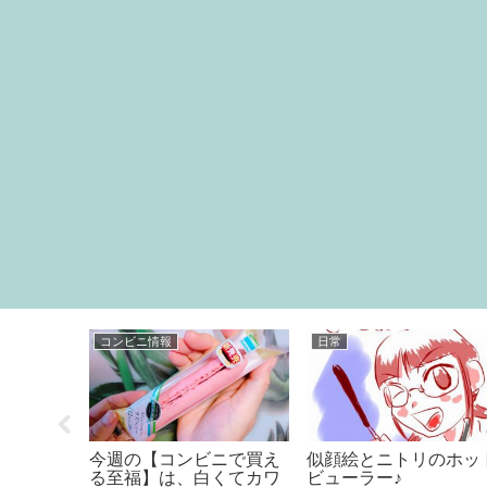
コンビニ情報
日常
（フェイ
今週の【コンビニで買え
似顔絵とニトリのホッ
ドパッ
る至福】は、白くてカワ
ビューラー♪