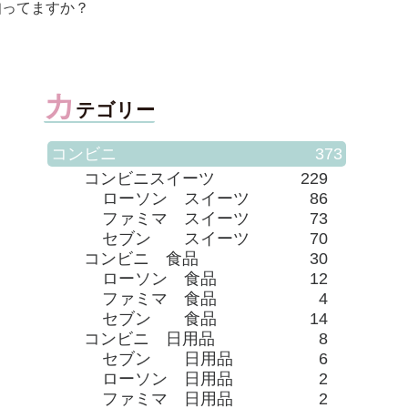
知ってますか？
（赤箱
カ
テゴリー
コンビニ
373
コンビニスイーツ
229
ローソン スイーツ
86
ファミマ スイーツ
73
セブン スイーツ
70
コンビニ 食品
30
ローソン 食品
12
ファミマ 食品
4
セブン 食品
14
コンビニ 日用品
8
セブン 日用品
6
ローソン 日用品
2
ファミマ 日用品
2