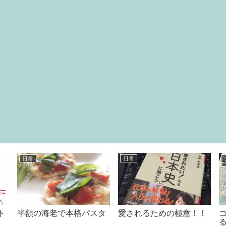
日常
日常
ト
半額の海老で本格パスタ
愛されるための極意！！