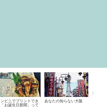
グッズ
日常
グッズ
コンビニでプリントでき
あなたの知らない大阪
ダイソ
る「お誕生日新聞」って
セイユ