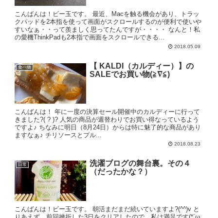
こんばんは！ビー玉です。 最近、Macを触る機会があり、トラッ
クパッドを2本指を使って画面がスクロールするのが便利で使いや
すいなぁ・・って羨ましく思ってたんですが・・・・ なんと！私
の愛機ThinkPadも2本指で画面をスクロールできる...
2018.05.09
【 KALDI（カルディー）】の
食べ物
SALEでお買い物(≧∇≦)
こんばんは！ 年に一度の決算セール開催中のカルディーに行って
きました?( ? )? 人気の商品が週替わりでお買い得なっているよう
ですよ♪ ちなみに明日（8月24日）からは特に魅了的な商品があり
ますなぁ♪ チリソースとプル...
2018.08.23
洗濯ブログの舞台裏。その４
日常
（だったかな？）
こんばんは！ビー玉です。 朝活まだまだ続いていますよ?(^^)v と
りあえず、前回挫折した3日をクリアしたので、私は満足です(*´ω