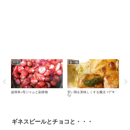
その他
日常
日
∀｀
JiNSメガネさんの神対応
使い
肩こり軽減。風邪予防。
ギネスビールとチョコと・・・