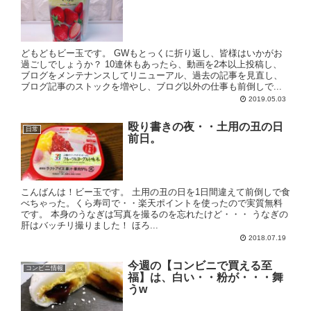
どもどもビー玉です。 GWもとっくに折り返し、皆様はいかがお
過ごしでしょうか？ 10連休もあったら、動画を2本以上投稿し、
ブログをメンテナンスしてリニューアル、過去の記事を見直し、
ブログ記事のストックを増やし、ブログ以外の仕事も前倒しで...
2019.05.03
殴り書きの夜・・土用の丑の日
日常
前日。
こんばんは！ビー玉です。 土用の丑の日を1日間違えて前倒しで食
べちゃった。くら寿司で・・楽天ポイントを使ったので実質無料
です。 本身のうなぎは写真を撮るのを忘れたけど・・・ うなぎの
肝はバッチリ撮りました！ ほろ...
2018.07.19
今週の【コンビニで買える至
コンビニ情報
福】は、白い・・粉が・・・舞
うw