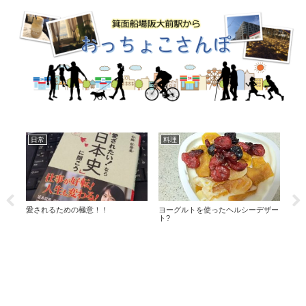
食べ物
オススメ
そ
ザー
話題のルマンドアイスと可愛いミ●
１００円ショップの優れもの♪
トリ
キーさん♪