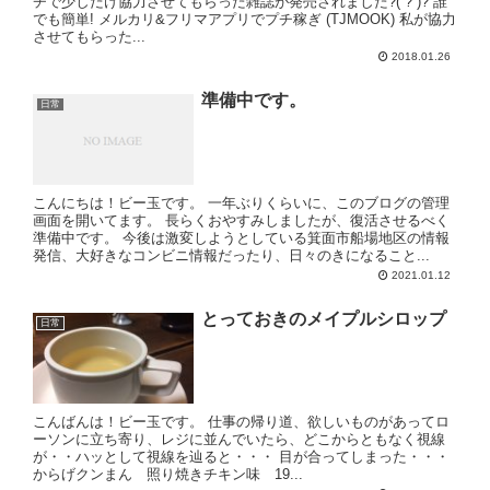
チで少しだけ協力させてもらった雑誌が発売されました?( ? )? 誰
でも簡単! メルカリ&フリマアプリでプチ稼ぎ (TJMOOK) 私が協力
させてもらった...
2018.01.26
準備中です。
日常
こんにちは！ビー玉です。 一年ぶりくらいに、このブログの管理
画面を開いてます。 長らくおやすみしましたが、復活させるべく
準備中です。 今後は激変しようとしている箕面市船場地区の情報
発信、大好きなコンビニ情報だったり、日々のきになること...
2021.01.12
とっておきのメイプルシロップ
日常
こんばんは！ビー玉です。 仕事の帰り道、欲しいものがあってロ
ーソンに立ち寄り、レジに並んでいたら、どこからともなく視線
が・・ハッとして視線を辿ると・・・ 目が合ってしまった・・・
からげクンまん 照り焼きチキン味 19...