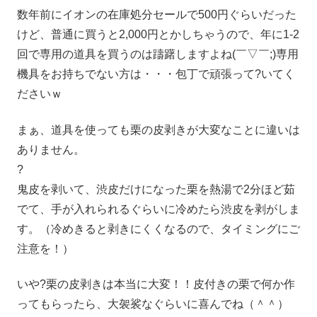
数年前にイオンの在庫処分セールで500円ぐらいだった
けど、普通に買うと2,000円とかしちゃうので、年に1-2
回で専用の道具を買うのは躊躇しますよね(￣▽￣;)専用
機具をお持ちでない方は・・・包丁で頑張って?いてく
ださいｗ
まぁ、道具を使っても栗の皮剥きが大変なことに違いは
ありません。
?
鬼皮を剥いて、渋皮だけになった栗を熱湯で2分ほど茹
でて、手が入れられるぐらいに冷めたら渋皮を剥がしま
す。（冷めきると剥きにくくなるので、タイミングにご
注意を！）
いや?栗の皮剥きは本当に大変！！皮付きの栗で何か作
ってもらったら、大袈裟なぐらいに喜んでね（＾＾）