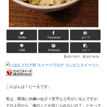
Twitter
Facebook
はてブ
LINE
Pinterest
コピー
2017.09.27
2017.09.26
こんばんは！ビー玉です。
実は、職場に
大嫌いな
少々苦手な上司がいるんですが、
その上司から「俺のことが信じられないの？」とかって