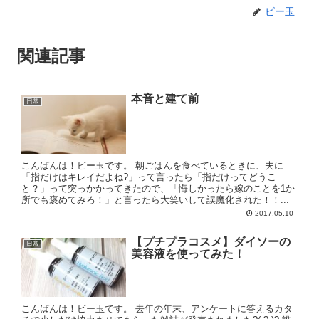
ビー玉
関連記事
本音と建て前
日常
こんばんは！ビー玉です。 朝ごはんを食べているときに、夫に
「指だけはキレイだよね?」って言ったら「指だけってどうこ
と？」って突っかかってきたので、「悔しかったら嫁のことを1か
所でも褒めてみろ！」と言ったら大笑いして誤魔化された！！...
2017.05.10
【プチプラコスメ】ダイソーの
日常
美容液を使ってみた！
こんばんは！ビー玉です。 去年の年末、アンケートに答えるカタ