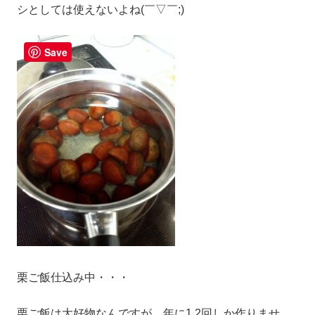
シとしては使えないよね(￣▽￣;)
Save
栗ご飯仕込み中・・・
栗ご飯は大好物なんですが、年に1,2回しか作りませ