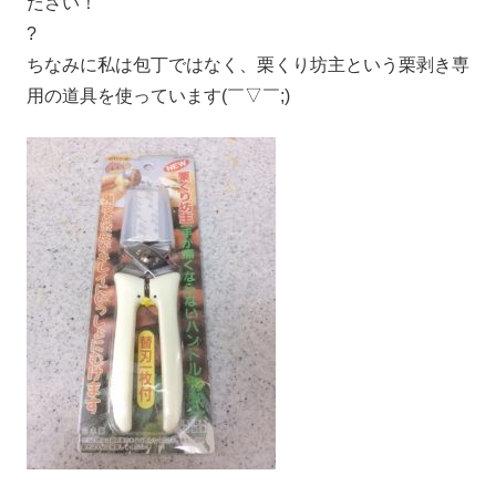
ださい！
?
ちなみに私は包丁ではなく、栗くり坊主という栗剥き専
用の道具を使っています(￣▽￣;)