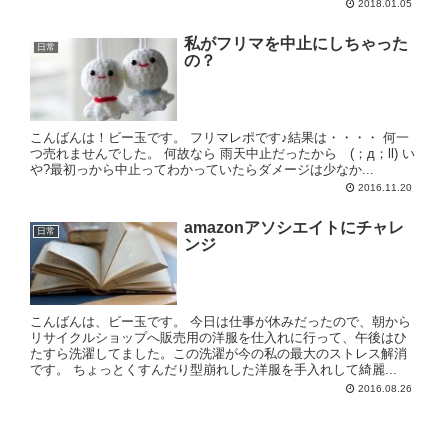
2018.01.05
私がフリマを中止にしちゃった
日常
の？
こんばんは！ビー玉です。 フリマレポです♪結果は・・・・ 何一
つ売れませんでした。 何故なら 雨天中止だったから (；д；ll) い
や?最初っから中止ってわかっていたらダメージは少なか...
2016.11.20
amazonアソシエイトにチャレ
日常
ンジ
こんばんは、ビー玉です。 今日は仕事が休みだったので、朝から
リサイクルショップへ販売用の洋服を仕入れに行って、午後はひ
たすら洗濯してました。この洗濯が今の私の最大のストレス解消
です。 ちょっとくすんだり型崩れした洋服を手入れして綺麗...
2016.08.26