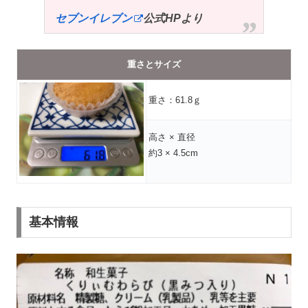
セブンイレブン
公式HPより
重さとサイズ
重さ：61.8ｇ
高さ × 直径
約3 × 4.5cm
基本情報