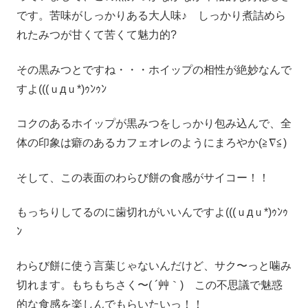
です。苦味がしっかりある大人味♪ しっかり煮詰めら
れたみつが甘くて苦くて魅力的?
その黒みつとですね・・・ホイップの相性が絶妙なんで
すよ(((ｕдｕ*)ｩﾝｩﾝ
コクのあるホイップが黒みつをしっかり包み込んで、全
体の印象は癖のあるカフェオレのようにまろやか(≧∇≦)
そして、この表面のわらび餅の食感がサイコー！！
もっちりしてるのに歯切れがいいんですよ(((ｕдｕ*)ｩﾝｩ
ﾝ
わらび餅に使う言葉じゃないんだけど、サク〜っと噛み
切れます。もちもちさく〜( ´艸｀) この不思議で魅惑
的な食感を楽しんでもらいたいっ！！