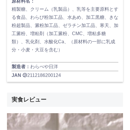
原材料名：
精製糖、クリーム（乳製品）、乳等を主要原料とす
る食品、わらび粉加工品、水あめ、加工黒糖、きな
粉超製品、澱粉加工品、ゼラチン加工品、寒天、加
工澱粉、増粘剤（加工澱粉、CMC、増粘多糖
類）、乳化剤、水酸化Ca、（原材料の一部に乳成
分・小麦・大豆を含む）
製造者：
わらべや日洋
JAN 😕
2112186200124
実食レビュー