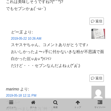
これは美味しそうですね?(*´˘`*)?
でもセブンかぁ(´･ω･`)
返信
ビー玉
より:
2019-05-22 10:26 AM
スヤスヤちゃん、コメントありがとうです♪
おいしかったよ〜♪手に付かないきな粉が不思議で面
白かった(((ｕдｕ*)ｩﾝｩﾝ
だけど・・・セブンなんだよねぇ(*´д`;)
返信
marimo
より:
2019-05-18 12:11 PM
うふふ♪
メニュー
ホーム
検索
トップ
サイドバー
昨日食べましたよ?( ´艸｀)