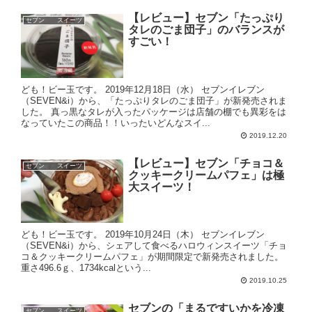
【レビュー】セブン「たっぷり
セブン スイーツ
タレのごま団子」のバランスが
すごい！
ども！ビー玉です。 2019年12月18日（水） セブンイレブン
（SEVEN&i）から、「たっぷりタレのごま団子」が新発売されま
した。 真っ黒なタレが入ったパッケージは店舗の棚でも異彩をは
なっていたこの商品！！いったいどんなスイ...
2019.12.20
【レビュー】セブン「チョコ＆
セブン スイーツ
クッキークリームパフェ」は極
大スイーツ！
ども！ビー玉です。 2019年10月24日（木） セブンイレブン
（SEVEN&i）から、シェアして食べるハロウィンスイーツ「チョ
コ＆クッキークリームパフェ」が期間限定で新発売されました。
重さ496.6ｇ、1734kcalという...
2019.10.25
セブンの「まるですいかを冷凍
セブン スイーツ