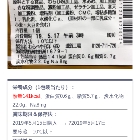
栄養成分（1包装当たり）：
熱量141kcal
、蛋白質0.6ｇ、脂質5.7ｇ、炭水化物
22.0g、Na8mg
賞味期限＆保存法：
2019年5月15日購入 → ?2019年5月17日
要冷蔵 10℃以下