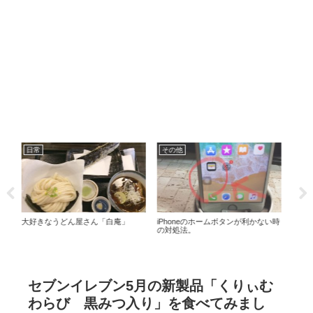
料理
ファミマ 日用品
日
ない時
手間なし時短料理2選
愛用のプチプラコスメを公開しま
使い
す！
セブンイレブン5月の新製品「くりぃむ
わらび 黒みつ入り」を食べてみまし