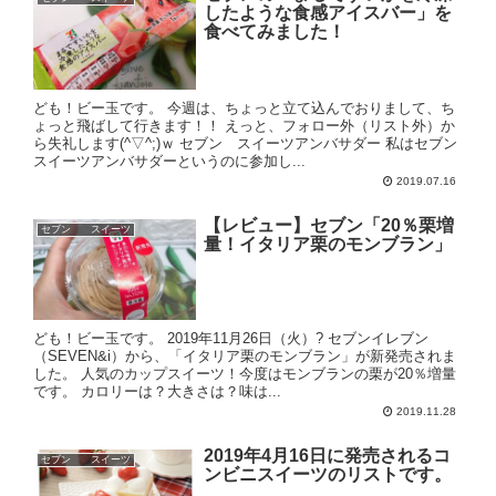
したような食感アイスバー」を
食べてみました！
ども！ビー玉です。 今週は、ちょっと立て込んでおりまして、ち
ょっと飛ばして行きます！！ えっと、フォロー外（リスト外）か
ら失礼します(^▽^;)ｗ セブン スイーツアンバサダー 私はセブン
スイーツアンバサダーというのに参加し...
2019.07.16
【レビュー】セブン「20％栗増
セブン スイーツ
量！イタリア栗のモンブラン」
ども！ビー玉です。 2019年11月26日（火）? セブンイレブン
（SEVEN&i）から、「イタリア栗のモンブラン」が新発売されま
した。 人気のカップスイーツ！今度はモンブランの栗が20％増量
です。 カロリーは？大きさは？味は...
2019.11.28
2019年4月16日に発売されるコ
セブン スイーツ
ンビニスイーツのリストです。