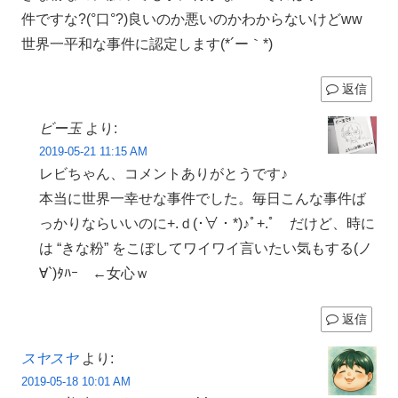
件ですな?(°口°?)良いのか悪いのかわからないけどww
世界一平和な事件に認定します(*´ー｀*)
返信
ビー玉
より:
2019-05-21 11:15 AM
レビちゃん、コメントありがとうです♪
本当に世界一幸せな事件でした。毎日こんな事件ば
っかりならいいのに+.ｄ(･∀・*)♪ﾟ+.ﾟ だけど、時に
は “きな粉” をこぼしてワイワイ言いたい気もする(ノ
∀`)ﾀﾊｰ ←女心ｗ
返信
スヤスヤ
より:
2019-05-18 10:01 AM