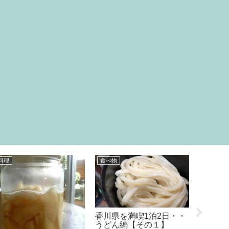
食べ物
その他
日常
リンネル8月号の付録?
ダイソ
シャトレーゼ「糖質50％
メ そ