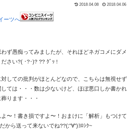
2018.04.08
2018.04.06
思わず愚痴ってみましたが、それほどネガコメにダメ
･?･)? ?? ｸﾞｯ !
に対しての批判がほとんどなので、こちらは無視せず
関しては・・・数は少ないけど、ほぼ悪口しか書かれ
に葬ります・・・
んよ〜！書き損ですよ〜！おまけに「解析」もつけて
送って来ないでね??(;”∀”)ﾖﾛｼｸ~