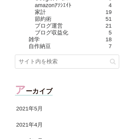
amazonｱｿｼｴｲﾄ
4
家計
19
節約術
51
ブログ運営
21
ブログ収益化
5
雑学
18
自作納豆
7
ア
ーカイブ
2021年5月
2021年4月