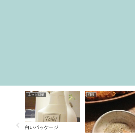
グッズ
グッズ
泊2日・・
超便利！！ナカバヤシ
結束バンドで簡単DIY
１】
ライフスタイルツール