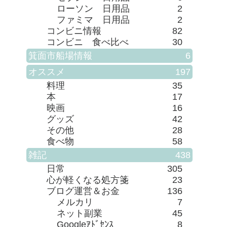
ローソン 日用品
2
ファミマ 日用品
2
コンビニ情報
82
コンビニ 食べ比べ
30
箕面市船場情報
6
オススメ
197
料理
35
本
17
映画
16
グッズ
42
その他
28
食べ物
58
雑記
438
日常
305
心が軽くなる処方箋
23
ブログ運営＆お金
136
メルカリ
7
ネット副業
45
Googleｱﾄﾞｾﾝｽ
8