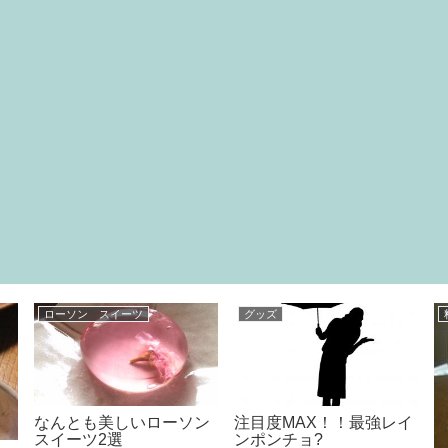
日常
日常
半額の海老で本格パスタ
ファミマの割引券を使っ
て、あの「人気商品」を