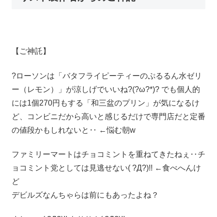
【ご神託】
?ローソンは「バタフライピーティーのぷるるん水ゼリ
ー（レモン）」が涼しげでいいね?(?ω?*)? でも個人的
には1個270円もする「和三盆のプリン」が気になるけ
ど、コンビニだから高いと感じるだけで専門店だと定番
の値段かもしれないと‥ ←悩む朝w
ファミリーマートはチョコミントを重ねてきたねぇ‥チ
ョコミント党としては見逃せない( ?Д?)!! ←食べへんけ
ど
デビルズなんちゃらは前にもあったよね？