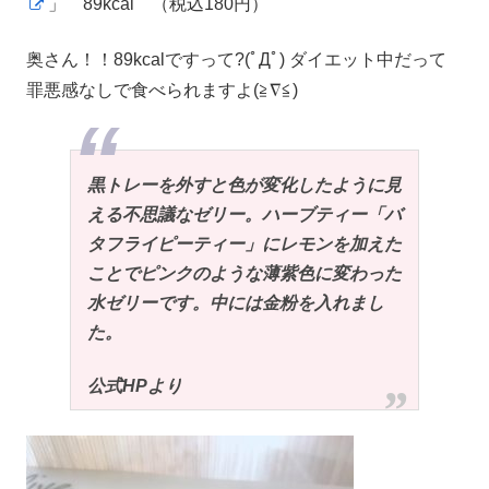
」 89kcal （税込180円）
奥さん！！89kcalですって?(ﾟДﾟ) ダイエット中だって
罪悪感なしで食べられますよ(≧∇≦)
黒トレーを外すと色が変化したように見
える不思議なゼリー。ハーブティー「バ
タフライピーティー」にレモンを加えた
ことでピンクのような薄紫色に変わった
水ゼリーです。中には金粉を入れまし
た。
公式HPより