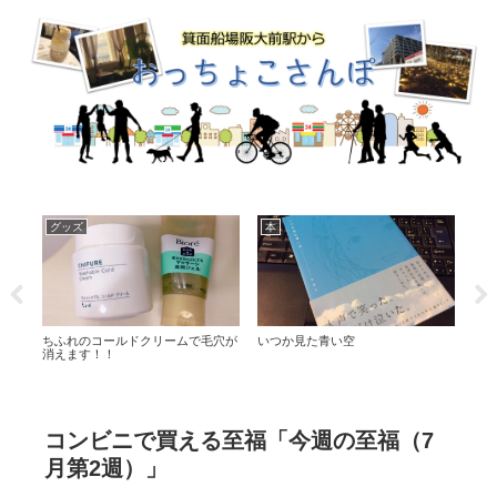
グッズ
本
日
ま
ちふれのコールドクリームで毛穴が
いつか見た青い空
外食
消えます！！
コンビニで買える至福「今週の至福（7
月第2週）」