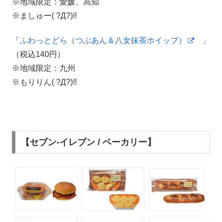
※地域限定：愛媛、高知
※ましゅー( ?Д?)!!
「
ふわっとどら（つぶあん＆八女抹茶ホイップ）
」
（税込140円）
※地域限定：九州
※もりりん( ?Д?)!!
【セブン-イレブン / ベーカリー】