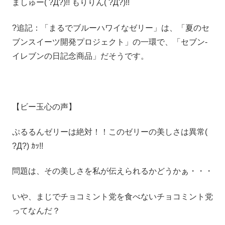
ましゅー( ?Д?)!! もりりん( ?Д?)!!
?追記：「まるでブルーハワイなゼリー」は、「夏のセ
ブンスイーツ開発プロジェクト」の一環で、「セブン‐
イレブンの日記念商品」だそうです。
【ビー玉心の声】
ぷるるんゼリーは絶対！！このゼリーの美しさは異常(
?Д?) ｶｯ!!
問題は、その美しさを私が伝えられるかどうかぁ・・・
いや、まじでチョコミント党を食べないチョコミント党
ってなんだ？